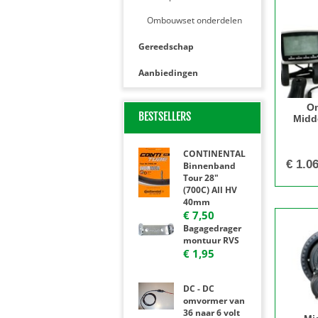
Ombouwset onderdelen
Gereedschap
Aanbiedingen
O
BESTSELLERS
Midd
terugt
CONTINENTAL
€
1.0
Binnenband
Tour 28"
(700C) All HV
40mm
€ 7,50
Bagagedrager
montuur RVS
€ 1,95
DC - DC
omvormer van
36 naar 6 volt