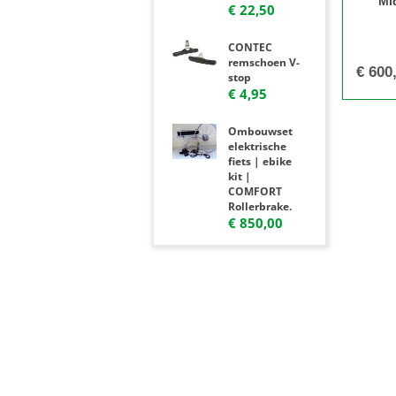
Mi
€ 22,50
CONTEC
remschoen V-
€
600
stop
€ 4,95
Ombouwset
elektrische
fiets | ebike
kit |
COMFORT
Rollerbrake.
€ 850,00