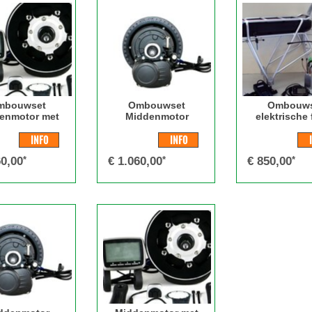
mbouwset
Ombouwset
Ombouws
enmotor met
Middenmotor
elektrische f
raprem functie
ebike kit |C
V-brake / Dis
INFO
INFO
60,00
*
€
1.060,00
*
€
850,00
*