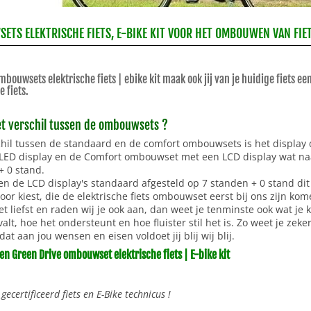
TS ELEKTRISCHE FIETS, E-BIKE KIT VOOR HET OMBOUWEN VAN FIETS
bouwsets elektrische fiets | ebike kit maak ook jij van je huidige fiets 
e fiets.
et verschil tussen de ombouwsets ?
chil tussen de standaard en de comfort ombouwsets is het displa
LED display en de Comfort ombouwset met een LCD display wat naar w
+ 0 stand.
en de LCD display's standaard afgesteld op 7 standen + 0 stand dit
oor kiest, die de elektrische fiets ombouwset eerst bij ons zijn ko
et liefst en raden wij je ook aan, dan weet je tenminste ook wat je 
alt, hoe het ondersteunt en hoe fluister stil het is. Zo weet je zek
 dat aan jou wensen en eisen voldoet jij blij wij blij.
n Green Drive ombouwset elektrische fiets | E-bike kit
 gecertificeerd fiets en E-Bike technicus !