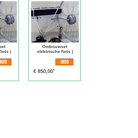
et
Ombouwset
iets |
elektrische fiets |
OMFORT
ebike kit | COMFORT
c-brake
Rollerbrake.
INFO
INFO
€
850,00
*