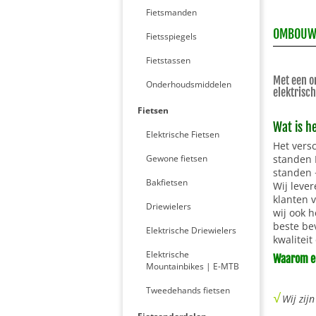
Fietsmanden
OMBOUWSE
Fietsspiegels
Fietstassen
Met een om
Onderhoudsmiddelen
elektrisch
Fietsen
Wat is h
Elektrische Fietsen
Het vers
Gewone fietsen
standen 
standen 
Bakfietsen
Wij lever
klanten v
Driewielers
wij ook h
beste bev
Elektrische Driewielers
kwaliteit
Elektrische
Waarom ee
Mountainbikes | E-MTB
Tweedehands fietsen
√
Wij zijn