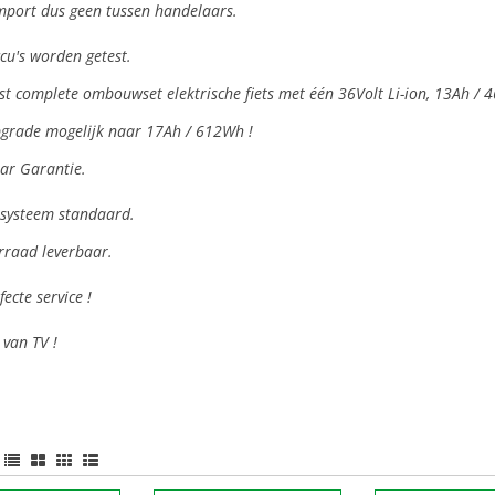
mport dus geen tussen handelaars.
ccu's worden getest.
t complete ombouwset elektrische fiets met één 36Volt Li-ion, 13Ah /
pgrade mogelijk naar 17Ah / 612Wh !
ar Garantie.
lsysteem standaard.
rraad leverbaar.
fecte service !
van TV !