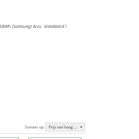
 468Wh (Samsung) Accu standaard !
Sorteer op:
Prijs van hoog ...