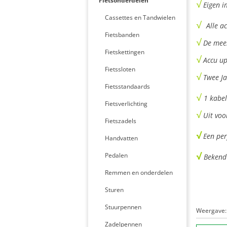
Fietsonderdelen
√
Eigen i
Cassettes en Tandwielen
√
Alle a
Fietsbanden
√
De mees
Fietskettingen
√
Accu u
Fietssloten
√
Twee Ja
Fietsstandaards
√
1 kabe
Fietsverlichting
√
Uit voo
Fietszadels
√
Een per
Handvatten
√
Pedalen
Bekend 
Remmen en onderdelen
Sturen
Stuurpennen
Weergave:
Zadelpennen