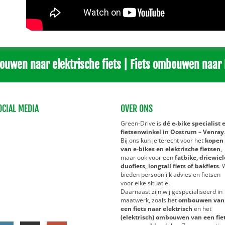
ouwen naar elektrische fiets | Fiets ombouwen naar 
OCIAL MEDIA
OVER ONS
Green-Drive is
dé e-bike specialist 
fietsenwinkel in Oostrum – Venray
Bij ons kun je terecht voor het
kopen
van e-bikes en elektrische fietsen
,
maar ook voor een
fatbike, driewiel
duofiets, longtail fiets of bakfiets
. 
bieden persoonlijk advies en fietsen
voor elke situatie.
Daarnaast zijn wij gespecialiseerd in
maatwerk, zoals het
ombouwen van
een fiets naar elektrisch
en het
(elektrisch) ombouwen van een fie