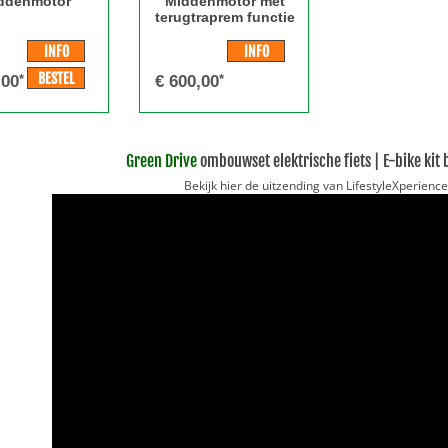
ddenmotor
Middenmotor met
terugtraprem functie
INFO
INFO
BESTEL
,00
*
€
600,00
*
Green Drive
ombouwset elektrische fiets | E-bike kit 
Bekijk hier de uitzending van LifestyleXperienc