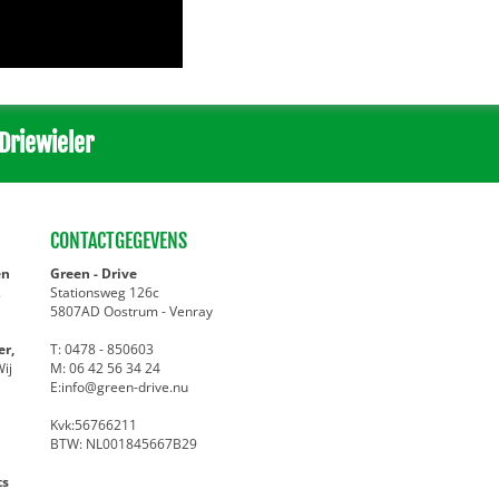
Driewieler
CONTACTGEGEVENS
en
Green - Drive
.
Stationsweg 126c
5807AD Oostrum - Venray
er,
T: 0478 - 850603
Wij
M: 06 42 56 34 24
E:info@green-drive.nu
Kvk:56766211
BTW: NL001845667B29
ts