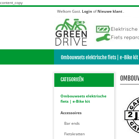
content_copy
Welkom Gast.
Login
of
Nieuwe klant
.
Ombouwsets elektrische fiets | e-Bike kit
OMBOUWS
CATEGORIEËN
Ombouwsets elektrische
fiets | e-Bike kit
Accessoires
Bar ends
Fietskratten