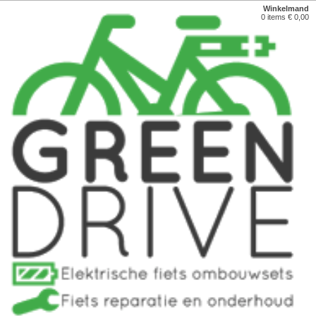
Winkelmand
0 items € 0,00