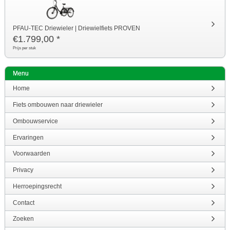
PFAU-TEC Driewieler | Driewielfiets PROVEN
€
1.799,00
*
Prijs per stuk
Menu
Home
Fiets ombouwen naar driewieler
Ombouwservice
Ervaringen
Voorwaarden
Privacy
Herroepingsrecht
Contact
Zoeken