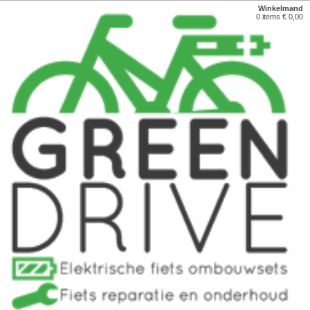
Winkelmand
0 items € 0,00