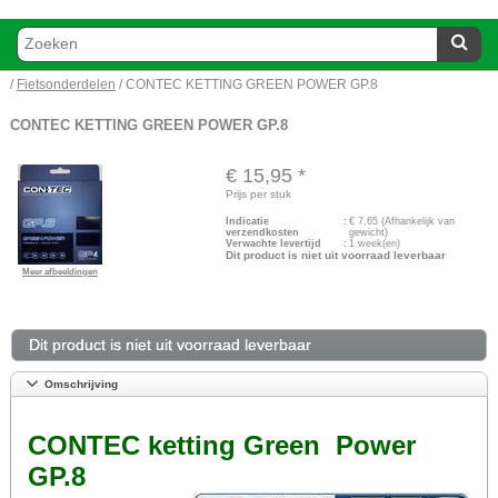
/
Fietsonderdelen
/ CONTEC KETTING GREEN POWER GP.8
CONTEC KETTING GREEN POWER GP.8
€ 15,95
*
Prijs per stuk
Indicatie
:
€
7,65
(Afhankelijk van
verzendkosten
gewicht)
Verwachte levertijd
:
1 week(en)
Dit product is niet uit voorraad leverbaar
Meer afbeeldingen
Dit product is niet uit voorraad leverbaar
Omschrijving
CONTEC ketting Green Power
GP.8