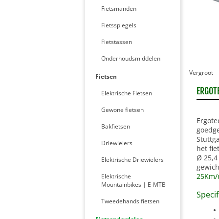
Fietsmanden
Fietsspiegels
Fietstassen
Onderhoudsmiddelen
Vergroot
Fietsen
ERGOTE
Elektrische Fietsen
Gewone fietsen
Ergotec
Bakfietsen
goedge
Stuttg
Driewielers
het fi
Ø 25,4
Elektrische Driewielers
gewich
25Km
Elektrische
Mountainbikes | E-MTB
Specif
Tweedehands fietsen