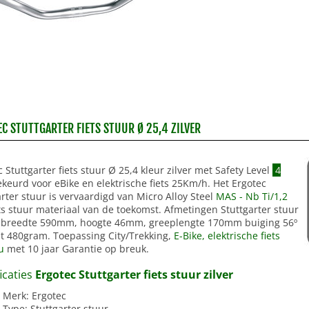
C STUTTGARTER FIETS STUUR Ø 25,4 ZILVER
 Stuttgarter fiets stuur Ø 25,4 kleur zilver met Safety Level
4
keurd voor eBike en elektrische fiets 25Km/h. Het Ergotec
arter stuur is vervaardigd van Micro Alloy Steel
MAS - Nb Ti/1,2
ets stuur materiaal van de toekomst. Afmetingen Stuttgarter stuur
 breedte 590mm, hoogte 46mm, greeplengte 170mm buiging 56º
t 480gram. Toepassing City/Trekking,
E-Bike, elektrische fiets
/u
met 10 jaar Garantie op breuk.
icaties
Ergotec Stuttgarter fiets stuur zilver
Merk: Ergotec
Type: Stuttgarter stuur