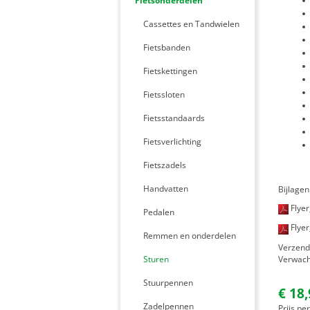
Fietsonderdelen
Cassettes en Tandwielen
Fietsbanden
Fietskettingen
Fietssloten
Fietsstandaards
Fietsverlichting
Fietszadels
Handvatten
Bijlagen
Flye
Pedalen
Flye
Remmen en onderdelen
Verzen
Verwacht
Sturen
Stuurpennen
€ 18
Zadelpennen
Prijs pe