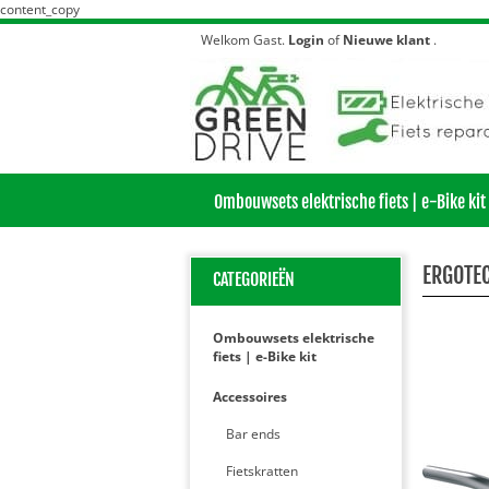
content_copy
Welkom Gast.
Login
of
Nieuwe klant
.
Ombouwsets elektrische fiets | e-Bike kit
ERGOTEC
CATEGORIEËN
Ombouwsets elektrische
fiets | e-Bike kit
Accessoires
Bar ends
Fietskratten