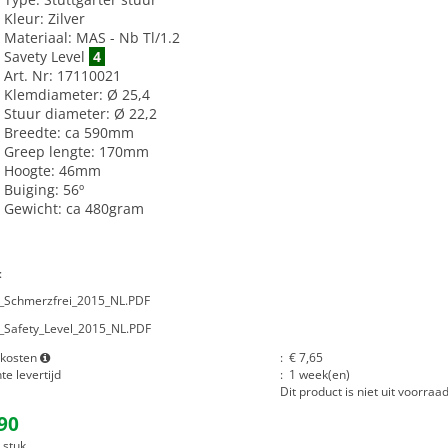
Kleur: Zilver
Materiaal: MAS - Nb Tl/1.2
Savety Level
4
Art. Nr: 17110021
Klemdiameter: Ø 25,4
Stuur diameter: Ø 22,2
Breedte: ca 590mm
Greep lengte: 170mm
Hoogte: 46mm
Buiging: 56º
Gewicht: ca 480gram
:
r_Schmerzfrei_2015_NL.PDF
r_Safety_Level_2015_NL.PDF
dkosten
:
€
7,65
e levertijd
:
1 week(en)
Dit product is niet uit voorraa
,90
*
r stuk