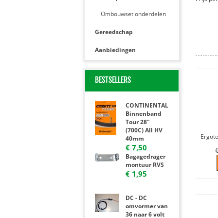
Ombouwset onderdelen
Gereedschap
Aanbiedingen
RELEVAN
BESTSELLERS
CONTINENTAL
Binnenband
Tour 28"
(700C) All HV
40mm
€ 7,50
Bagagedrager
montuur RVS
€ 1,95
REVIEWS
DC - DC
omvormer van
36 naar 6 volt